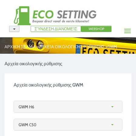
ΣΎΝΔΕΣΗ ΔΙΑΝΟΜΕΊΣ
WEBSHOP
Togg
navi
>
>
ΑΡΧΙΚΉ ΣΕΛΊΔΑ
ΑΡΧΕΊΑ ΟΙΚΟΛΟΓΙΚΉΣ ΡΎΘΜΙΣΗΣ
GWM
Αρχεία οικολογικής ρύθμισης
Αρχεία οικολογικής ρύθμισης GWM
GWM H6
GWM C50