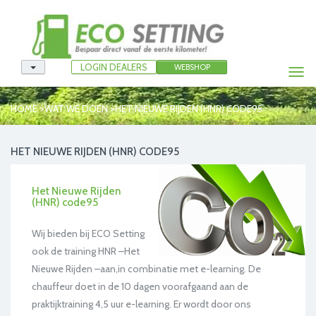
LOGIN DEALERS
WEBSHOP
Togg
navi
>
>
HOME
WAT WE DOEN
HET NIEUWE RIJDEN (HNR) CODE95
HET NIEUWE RIJDEN (HNR) CODE95
Het Nieuwe Rijden
(HNR) code95
Wij bieden bij ECO Setting
ook de training HNR –Het
Nieuwe Rijden –aan,in combinatie met e-learning. De
chauffeur doet in de 10 dagen voorafgaand aan de
praktijktraining 4,5 uur e-learning. Er wordt door ons