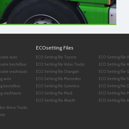
ECOsetting Files
satie auto
ECO Setting file Toyota
ECO Setting file 
isatie bestelbus
ECO Setting file Volvo Trucks
ECO Setting file 
satie vrachtauto
ECO Setting file Changan
ECO Setting file
ng auto
ECO Setting file Mercedes
ECO Setting file 
ng bestelbus
ECO Setting file Cummins
ECO Setting file 
g vrachtauto
ECO Setting file Mack
ECO Setting file M
ECO Setting file Abarth
ECO Setting file A
des-Benz Trucks
tie