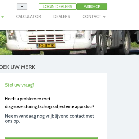
LOGIN DEALERS
WEBSHOP
E
CALCULATOR
DEALERS
CONTACT
OEK UW MERK
Stel uw vraag?
Heeft u problemen met
diagnose,storing,tachograaf,externe appratuur?
Neem vandaag nog vrijblijvend contact met
ons op.