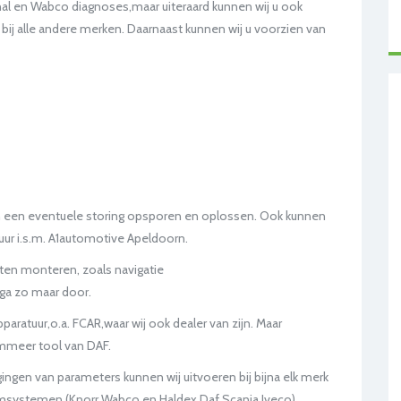
sional en Wabco diagnoses,maar uiteraard kunnen wij u ook
 bij alle andere merken. Daarnaast kunnen wij u voorzien van
 en een eventuele storing opsporen en oplossen. Ook kunnen
uur i.s.m. A1automotive Apeldoorn.
aten monteren, zoals navigatie
ga zo maar door.
ratuur,o.a. FCAR,waar wij ook dealer van zijn. Maar
ammeer tool van DAF.
gingen van parameters kunnen wij uitvoeren bij bijna elk merk
remsystemen (Knorr,Wabco en Haldex,Daf Scania Iveco),