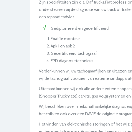
Zijn specialiteiten zijn o.a. Daf trucks,Fiat profes
ondersteunen bij de diagnose van uw truck of trailer
een reparatieadvies.
Gediplomeerd en gecertificeerd:
Ebat 1e monteur
Apk 1 en apk 2
Gecertificeerd tachograaf
EPD diagnosetechnicus
Verder kunnen wij uw tachograaf ijken en uitlezen
wij de tachograaf voorzien van externe randapparat
Uiteraard kunnen wij ook alle andere externe appar
(Snooper Truckmate),carkits, gps volgsystemen en 
Wij beschikken over merkonafhankelijke diagnoseappa
beschikken ook over een DAVIE de originele progr
Het vinden van elektronische storingen of het wijzi
en type bedrijfswagen. Voorbeelden hiervan zijn 