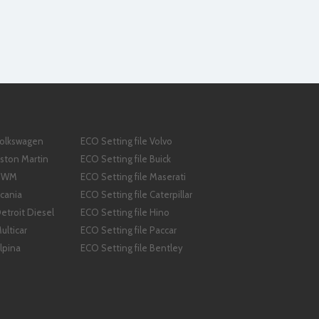
Volkswagen
ECO Setting file Volvo
Aston Martin
ECO Setting file Buick
 GWM
ECO Setting file Maserati
Scania
ECO Setting file Caterpillar
Detroit Diesel
ECO Setting file Hino
ulticar
ECO Setting file Paccar
lpina
ECO Setting file Bentley