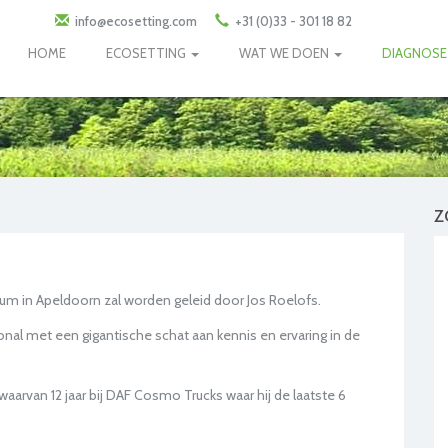
info@ecosetting.com
+31 (0)33 - 301 18 82
HOME
ECOSETTING
WAT WE DOEN
DIAGNOS
Z
m in Apeldoorn zal worden geleid door Jos Roelofs.
al met een gigantische schat aan kennis en ervaring in de
 waarvan 12 jaar bij DAF Cosmo Trucks waar hij de laatste 6