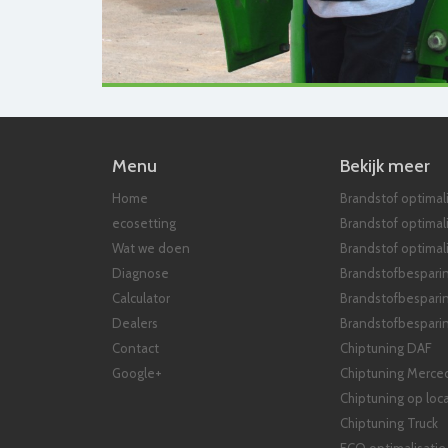
Menu
Bekijk meer
Home
Brandstof optimali
ecosetting
Brandstof optimal
Wat we doen
Brandstof optimali
Diagnose
Brandstofbespari
Calculator
Brandstofbespari
Dealers
Brandstofbesparin
Contact
Chiptuning DAF
Google+
Chiptuning Merce
Chiptuning op loca
Chiptuning Truck