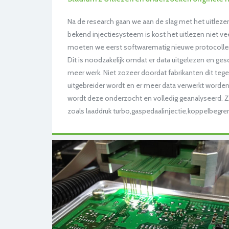
Na de research gaan we aan de slag met het uitlez
bekend injectiesysteem is kost het uitlezen niet vee
moeten we eerst softwarematig nieuwe protocol
Dit is noodzakelijk omdat er data uitgelezen en ge
meer werk. Niet zozeer doordat fabrikanten dit te
uitgebreider wordt en er meer data verwerkt worden
wordt deze onderzocht en volledig geanalyseerd. Zo
zoals laaddruk turbo,gaspedaalinjectie,koppelbegre