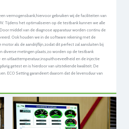
en vermogensbank,hiervoor gebruiken wij de faciliteiten van
 BV. Tijdens het optimaliseren op de testbank kunnen we alle
n. Door middel van de diagnose apparatuur worden continu de
breerd. Ook houden we in de software rekening met de
tor als de aandrijflijn,zodat dit perfect zal aansluiten bij
den diverse metingen plaats,zo worden op de testbank
en uitlaattemperatuur,inspuithoeveelheid en de injectie
durig getest en is hierdoor van uitstekende kwaliteit. De
en. ECO Setting garandeert daarom dat de levensduur van