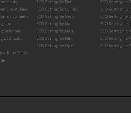
satie auto
ECO Setting file Fiat
ECO Setting file 
isatie bestelbus
ECO Setting file Hyundai
ECO Setting file In
satie vrachtauto
ECO Setting file Iveco
ECO Setting file J
ng auto
ECO Setting file Kia
ECO Setting file L
ng bestelbus
ECO Setting file MAN
ECO Setting file
g vrachtauto
ECO Setting file Mini
ECO Setting file M
ECO Setting file Opel
ECO Setting file 
des-Benz Trucks
tie