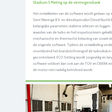
Stadium 5 Meting op de vermogensbank
Het ontwikkelen van de software wordt gedaan op e
Sent Waninge B.V. en dieselspecialist Diesel Buchli
belangrijke parameters realtime uitlezen en logge
waardes van de turbo en het inspuitsysteem gekali
mechanische en thermische belasting van zowel de mo
de originele software. Tijdens de ontwikkeling vin
voortdurend het brandstofmengsel de turbodruk,in- 
gecontroleerd. ECO Setting wordt zorgvuldig en lang
software voldoet dan ook aan de TÜV en DEKRA eis
de motor niet nadelig beïnvloed wordt.