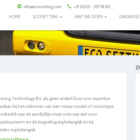
info@ecosetting.com
+31 (0)33 - 301 18 82
HOME
ECOSETTING
WAT WE DOEN
DIAGNOS
Z
 Saving Technology B.V. als geen ander! Door ons expertise
gedaan bij het uitkomen van een nieuw model of motortype.
orbeeld naar de aandrijflijn,maar ook naar wat voor
spuitsysteem en de koppeling erg belangrijk en bij
rbo erg belangrijk.
motorsoftware