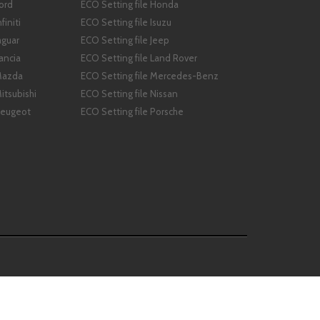
Ford
ECO Setting file Honda
finiti
ECO Setting file Isuzu
aguar
ECO Setting file Jeep
ancia
ECO Setting file Land Rover
 Mazda
ECO Setting file Mercedes-Benz
itsubishi
ECO Setting file Nissan
Peugeot
ECO Setting file Porsche