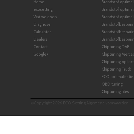
Home
Brandstof optimali
ecosetting
Brandstof optimal
Wat we doen
Brandstof optimali
Diagnose
Brandstofbespari
Calculator
Brandstofbespari
Dealers
Brandstofbesparin
Contact
Chiptuning DAF
Google+
Chiptuning Merce
Chiptuning op loca
Chiptuning Truck
ECO optimalisatie
OBD tuning
Chiptuning files
©Copyright 2026 ECO Setting
Algemene voorwaarden