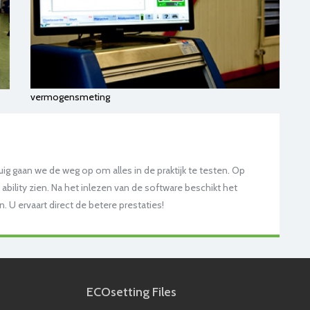
vermogensmeting
ig gaan we de weg op om alles in de praktijk te testen. Op
bility zien. Na het inlezen van de software beschikt het
 U ervaart direct de betere prestaties!
ECOsetting Files