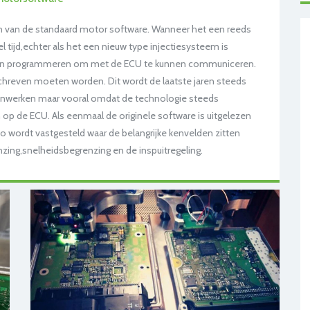
en van de standaard motor software. Wanneer het een reeds
l tijd,echter als het een nieuw type injectiesysteem is
len programmeren om met de ECU te kunnen communiceren.
schreven moeten worden. Dit wordt de laatste jaren steeds
genwerken maar vooral omdat de technologie steeds
 op de ECU. Als eenmaal de originele software is uitgelezen
 wordt vastgesteld waar de belangrijke kenvelden zitten
nzing,snelheidsbegrenzing en de inspuitregeling.